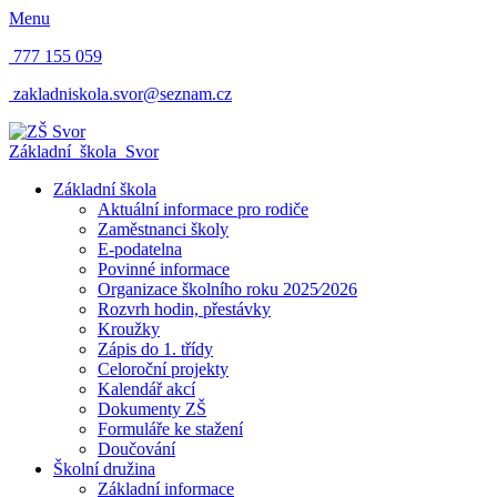
Menu
777 155 059
zakladniskola.svor@seznam.cz
Základní škola
Svor
Základní škola
Aktuální informace pro rodiče
Zaměstnanci školy
E-podatelna
Povinné informace
Organizace školního roku 2025⁄2026
Rozvrh hodin, přestávky
Kroužky
Zápis do 1. třídy
Celoroční projekty
Kalendář akcí
Dokumenty ZŠ
Formuláře ke stažení
Doučování
Školní družina
Základní informace