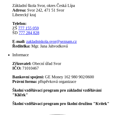
Základní škola Svor, okres Česká Lípa
Adresa:
Svor 242, 471 51 Svor
Liberecký kraj
Telefon:
ZŠ
777 155 059
ŠD
777 284 828
E-mail:
zakladniskola.svor@seznam.cz
Ředitelka:
Mgr. Jana Jahvodková
Informace
Zřizovatel:
Obecní úřad Svor
IČO:
71010467
Bankovní spojení:
GE Money 162 980 902/0600
Právní forma:
příspěvková organizace
Školní vzdělávací program pro základní vzdělávání
"Klíček"
Školní vzdělávací program pro školní družinu "Kvítek"