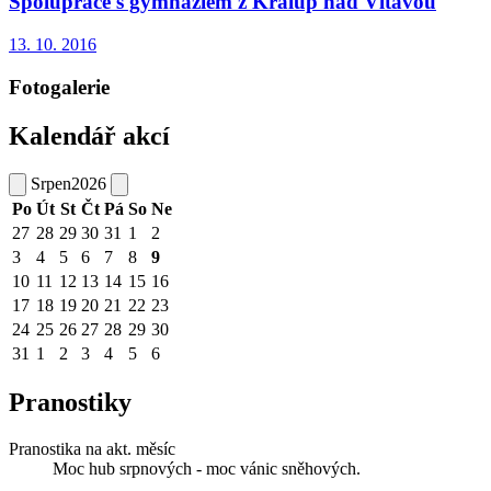
Spolupráce s gymnáziem z Kralup nad Vltavou
13. 10. 2016
Fotogalerie
Kalendář akcí
Srpen
2026
Po
Út
St
Čt
Pá
So
Ne
27
28
29
30
31
1
2
3
4
5
6
7
8
9
10
11
12
13
14
15
16
17
18
19
20
21
22
23
24
25
26
27
28
29
30
31
1
2
3
4
5
6
Pranostiky
Pranostika na akt. měsíc
Moc hub srpnových - moc vánic sněhových.