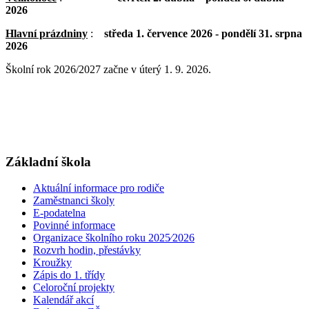
2026
Hlavní prázdniny
:
středa 1. července 2026 - pondělí 31. srpna
2026
Školní rok 2026/2027 začne v úterý 1. 9. 2026.
Základní škola
Aktuální informace pro rodiče
Zaměstnanci školy
E-podatelna
Povinné informace
Organizace školního roku 2025⁄2026
Rozvrh hodin, přestávky
Kroužky
Zápis do 1. třídy
Celoroční projekty
Kalendář akcí