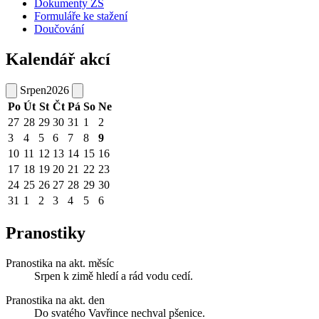
Dokumenty ZŠ
Formuláře ke stažení
Doučování
Kalendář akcí
Srpen
2026
Po
Út
St
Čt
Pá
So
Ne
27
28
29
30
31
1
2
3
4
5
6
7
8
9
10
11
12
13
14
15
16
17
18
19
20
21
22
23
24
25
26
27
28
29
30
31
1
2
3
4
5
6
Pranostiky
Pranostika na akt. měsíc
Srpen k zimě hledí a rád vodu cedí.
Pranostika na akt. den
Do svatého Vavřince nechval pšenice.