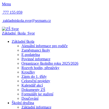
Menu
777 155 059
zakladniskola.svor@seznam.cz
Základní škola
Svor
Základní škola
Aktuální informace pro rodiče
Zaměstnanci školy
E-podatelna
Povinné informace
Organizace školního roku 2025⁄2026
Rozvrh hodin, přestávky
Kroužky
Zápis do 1. třídy
Celoroční projekty
Kalendář akcí
Dokumenty ZŠ
Formuláře ke stažení
Doučování
Školní družina
Základní informace